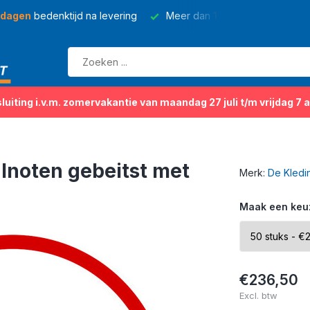
 dagen
bedenktijd na levering
Meer dan
150 soorten
kleding
sluiting i.v.m. zomervakantie van maandag 27 juli t/m vrijdag 7 
noten gebeitst met
Merk:
De Kledi
Maak een keu
€236,50
Excl. btw