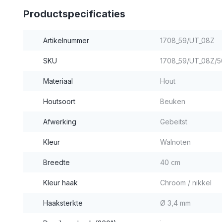
Productspecificaties
Artikelnummer
1708_59/UT_08Z
SKU
1708_59/UT_08Z/5
Materiaal
Hout
Houtsoort
Beuken
Afwerking
Gebeitst
Kleur
Walnoten
Breedte
40 cm
Kleur haak
Chroom / nikkel
Haaksterkte
Ø 3,4 mm