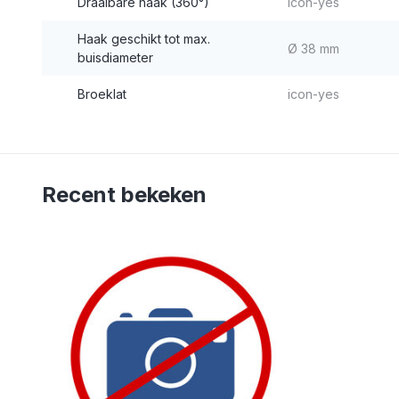
Draaibare haak (360°)
icon-yes
Haak geschikt tot max.
Ø 38 mm
buisdiameter
Broeklat
icon-yes
Recent bekeken