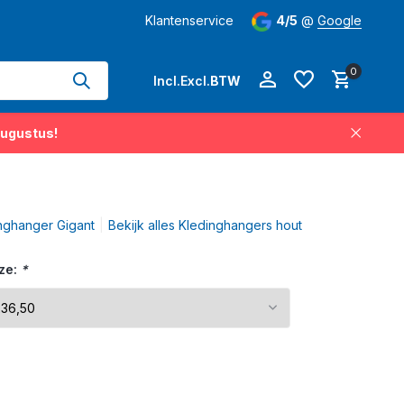
hangers permanent op voorraad
Klantenservice
Levertijd
4/5
3-5 werkdagen
@
Google
op 
0
Incl.
Excl.
BTW
augustus!
Account aanmaken
nghanger Gigant
Bekijk alles Kledinghangers hout
Account aanmaken
ze:
*