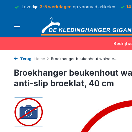
rraad
Levertijd
3-5 werkdagen
op voorraad artikelen
14
Bedrijfs
Terug
Home
Broekhanger beukenhout walnote...
Broekhanger beukenhout wal
anti-slip broeklat, 40 cm