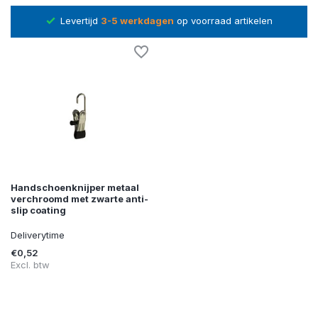
tijd
3-5 werkdagen
op voorraad artikelen
14 da
Handschoenknijper metaal
verchroomd met zwarte anti-
slip coating
Deliverytime
€0,52
Excl. btw