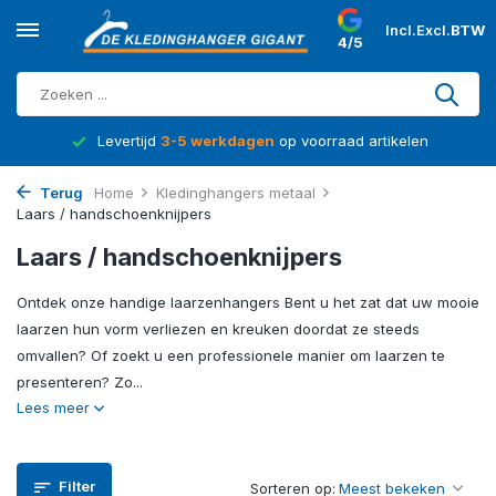
Incl.
Excl.
BTW
4/5
d
Levertijd
3-5 werkdagen
op voorraad artikelen
Terug
Home
Kledinghangers metaal
Laars / handschoenknijpers
Laars / handschoenknijpers
Ontdek onze handige laarzenhangers Bent u het zat dat uw mooie
laarzen hun vorm verliezen en kreuken doordat ze steeds
omvallen? Of zoekt u een professionele manier om laarzen te
presenteren? Zo...
Lees meer
Filter
Sorteren op: