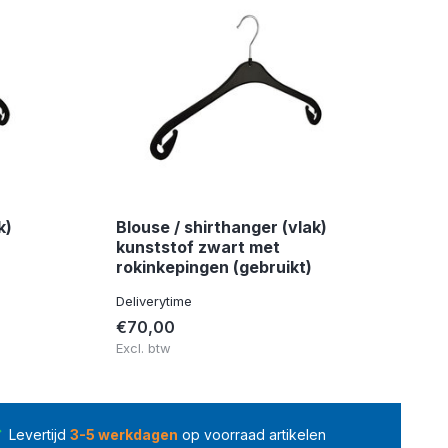
k)
Blouse / shirthanger (vlak)
kunststof zwart met
rokinkepingen (gebruikt)
Deliverytime
€70,00
Excl. btw
Levertijd
3-5 werkdagen
op voorraad artikelen