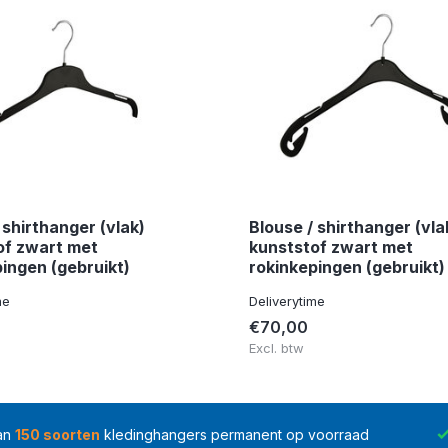
 shirthanger (vlak)
Blouse / shirthanger (vla
of zwart met
kunststof zwart met
ingen (gebruikt)
rokinkepingen (gebruikt)
me
Deliverytime
€70,00
Excl. btw
an
150 soorten
kledinghangers permanent op voorraad