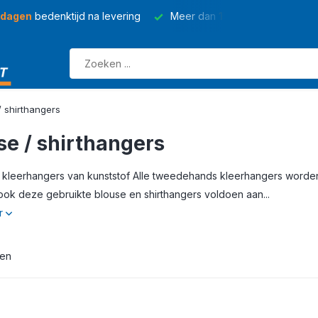
 dagen
bedenktijd na levering
Meer dan
150 soorten
kleding
/ shirthangers
se / shirthangers
 kleerhangers van kunststof Alle tweedehands kleerhangers worden
ook deze gebruikte blouse en shirthangers voldoen aan...
r
ten