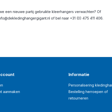
r we een nieuwe partij gebruikte kleerhangers verwachten? Of
nfo@dekledinghangergigant.nl
of bel naar +31 (0) 475 411 406.
account
Informatie
en
Personalisering kledingh
nt aanmaken
Bestelling herroepen of
retourneren