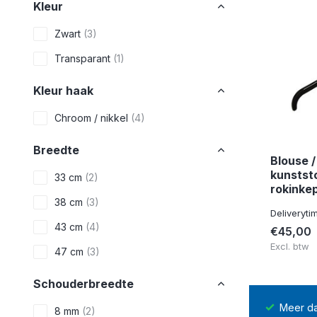
Kleur
Zwart
(3)
Transparant
(1)
Kleur haak
Chroom / nikkel
(4)
Breedte
Blouse /
kunstst
33 cm
(2)
rokinkep
38 cm
(3)
Deliveryti
43 cm
(4)
€45,00
Excl. btw
47 cm
(3)
Schouderbreedte
14 dagen
bedenktijd na levering
Meer d
8 mm
(2)