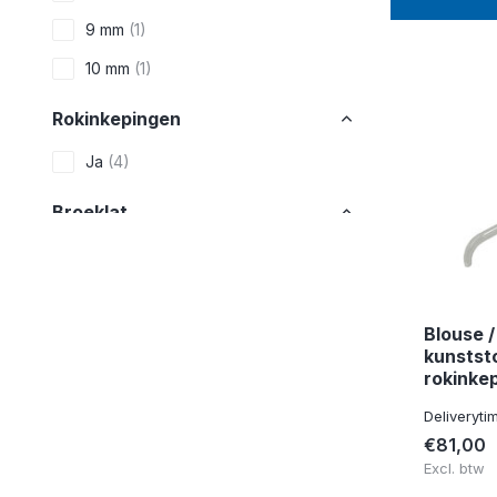
9 mm
(1)
10 mm
(1)
Rokinkepingen
Ja
(4)
Broeklat
Nee
(4)
Blouse /
kunstst
rokinkep
Deliveryti
€81,00
Excl. btw