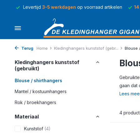
rraad
Levertijd
3-5 werkdagen
op voorraad artikelen
14
Terug
Home
Kledinghangers kunststof (gebr...
Blouse 
Blou
Kledinghangers kunststof
(gebruikt)
Gebruikte
Blouse / shirthangers
gaan dat 
Mantel / kostuumhangers
Lees mee
Rok / broekhangers
4 produc
Materiaal
Kunststof
(4)