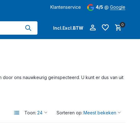
hangers permanent op voorraad
Klantenservice
Levertijd
4/5
3-5 werkdagen
@
Google
op 
0
Incl.
Excl.
BTW
Account aanmaken
 door ons nauwkeurig geïnspecteerd. U kunt er dus van uit
Account aanmaken
Toon:
Sorteren op: