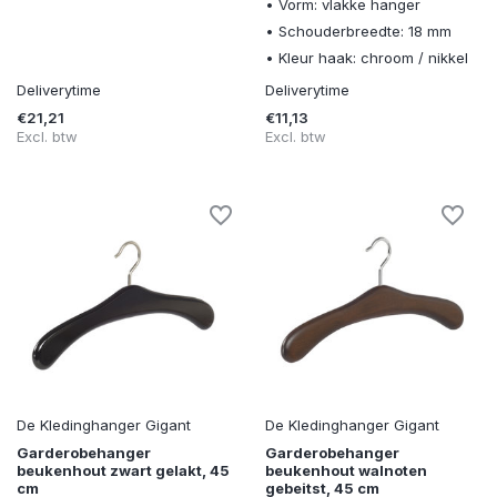
• Vorm: vlakke hanger
• Schouderbreedte: 18 mm
• Kleur haak: chroom / nikkel
Deliverytime
Deliverytime
€21,21
€11,13
Excl. btw
Excl. btw
De Kledinghanger Gigant
De Kledinghanger Gigant
Garderobehanger
Garderobehanger
beukenhout zwart gelakt, 45
beukenhout walnoten
cm
gebeitst, 45 cm