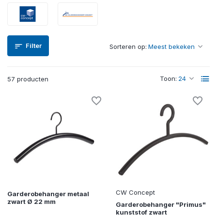
Filter
Sorteren op:
Toon:
57 producten
CW Concept
Garderobehanger metaal
zwart Ø 22 mm
Garderobehanger "Primus"
kunststof zwart