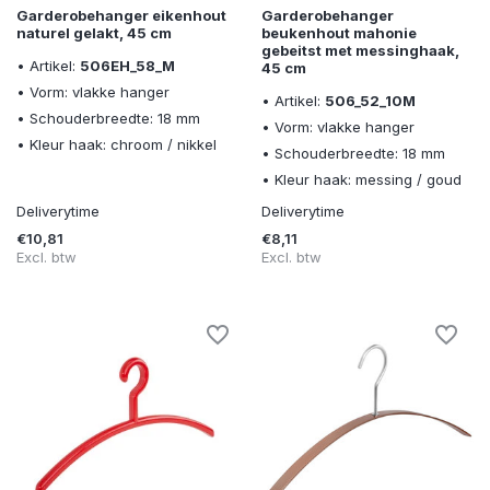
Garderobehanger eikenhout
Garderobehanger
naturel gelakt, 45 cm
beukenhout mahonie
gebeitst met messinghaak,
• Artikel:
506EH_58_M
45 cm
• Vorm: vlakke hanger
• Artikel:
506_52_10M
• Schouderbreedte: 18 mm
• Vorm: vlakke hanger
• Kleur haak: chroom / nikkel
• Schouderbreedte: 18 mm
• Kleur haak: messing / goud
Deliverytime
Deliverytime
€10,81
€8,11
Excl. btw
Excl. btw