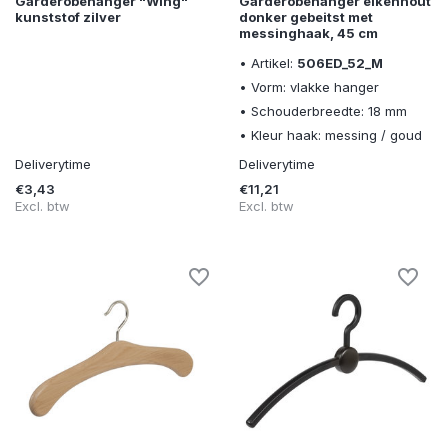
Garderobehanger "Wing"
Garderobehanger eikenhout
kunststof zilver
donker gebeitst met
messinghaak, 45 cm
• Artikel:
506ED_52_M
• Vorm: vlakke hanger
• Schouderbreedte: 18 mm
• Kleur haak: messing / goud
Deliverytime
Deliverytime
€3,43
€11,21
Excl. btw
Excl. btw