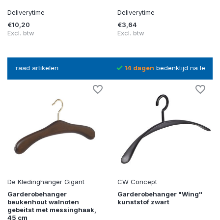
Deliverytime
Deliverytime
€10,20
€3,64
Excl. btw
Excl. btw
14 dagen
bedenktijd na levering
De Kledinghanger Gigant
CW Concept
Garderobehanger
Garderobehanger "Wing"
beukenhout walnoten
kunststof zwart
gebeitst met messinghaak,
45 cm