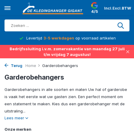
Incl.
Excl.
BTW
4/5
14 dagen
bedenktijd na levering
Bedrijfssluiting i.v.m. zomervakantie van maandag 27 juli
t/m vrijdag 7 augustus!
Terug
Home
Garderobehangers
Garderobehangers
Garderobehangers in alle soorten en maten Uw hal of garderobe
is vaak het eerste wat uw gasten zien. Een perfect moment om
een statement te maken. Kies dus een garderobehanger met de
uitstraling...
Lees meer
Onze merken