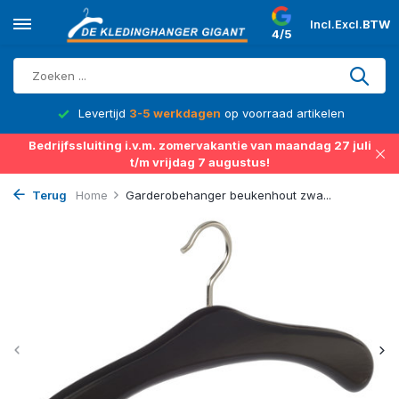
Incl.
Excl.
BTW
4/5
d
Levertijd
3-5 werkdagen
op voorraad artikelen
Bedrijfssluiting i.v.m. zomervakantie van maandag 27 juli
t/m vrijdag 7 augustus!
Terug
Home
Garderobehanger beukenhout zwa...