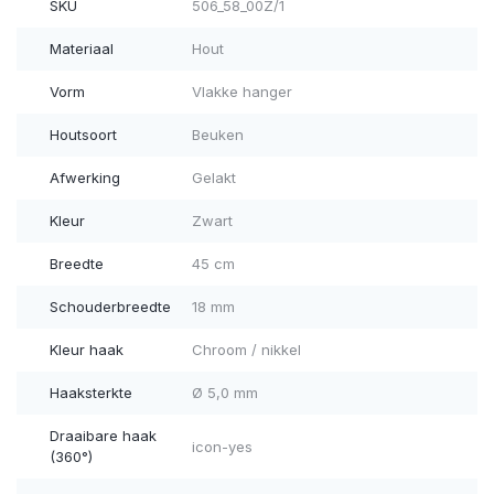
SKU
506_58_00Z/1
Materiaal
Hout
Vorm
Vlakke hanger
Houtsoort
Beuken
Afwerking
Gelakt
Kleur
Zwart
Breedte
45 cm
Schouderbreedte
18 mm
Kleur haak
Chroom / nikkel
Haaksterkte
Ø 5,0 mm
Draaibare haak
icon-yes
(360°)