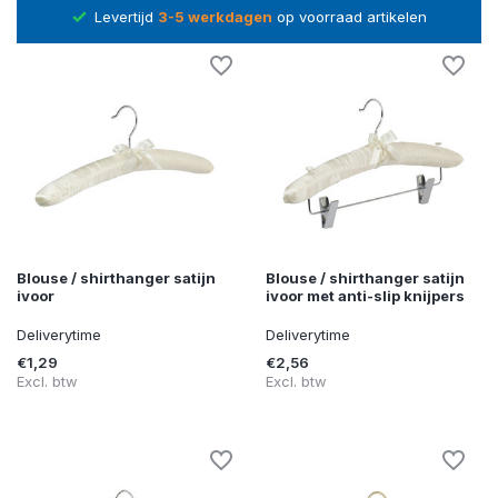
 op
Levertijd
3-5 werkdagen
op voorraad artikelen
Blouse / shirthanger satijn
Blouse / shirthanger satijn
ivoor
ivoor met anti-slip knijpers
Deliverytime
Deliverytime
€1,29
€2,56
Excl. btw
Excl. btw