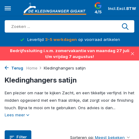
Incl.
Excl.
BTW
4/5
d
Levertijd
3-5 werkdagen
op voorraad artikelen
Bedrijfssluiting i.v.m. zomervakantie van maandag 27 juli
t/m vrijdag 7 augustus!
Terug
Home
Kledinghangers satijn
Kledinghangers satijn
Een plezier om naar te kijken Zacht, en een tikkeltje verfijnd. In het
midden opgesierd met een fraai strikje, dat zorgt voor de finishing
touch. Bijna te mooi om te gebruiken. Ons advies is dan...
Lees meer
Filter
Sorteren op: