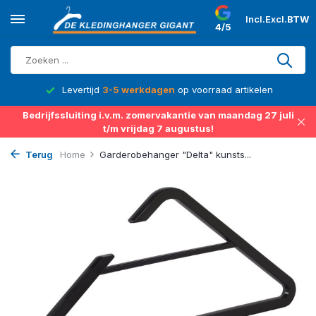
Incl.
Excl.
BTW
4/5
d
Levertijd
3-5 werkdagen
op voorraad artikelen
Bedrijfssluiting i.v.m. zomervakantie van maandag 27 juli
t/m vrijdag 7 augustus!
Terug
Home
Garderobehanger "Delta" kunsts...