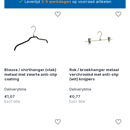
gen
op voorraad artikelen
14 dagen
bedenktijd na 
Blouse / shirthanger (vlak)
Rok / broekhanger metaal
metaal met zwarte anti-slip
verchroomd met anti-slip
coating
(wit) knijpers
Deliverytime
Deliverytime
€1,07
€0,77
Excl. btw
Excl. btw