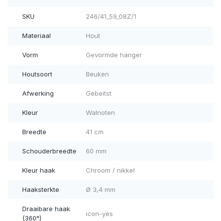
SKU
246/41_59_08Z/1
Materiaal
Hout
Vorm
Gevormde hanger
Houtsoort
Beuken
Afwerking
Gebeitst
Kleur
Walnoten
Breedte
41 cm
Schouderbreedte
60 mm
Kleur haak
Chroom / nikkel
Haaksterkte
Ø 3,4 mm
Draaibare haak
icon-yes
(360°)