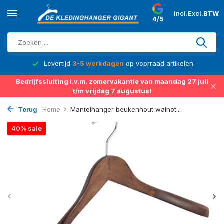
Incl.
Excl.
BTW
4/5
d
Levertijd
3-5 werkdagen
op voorraad artikelen
Bedrijfssluiting i.v.m. zomervakantie van maandag 27 juli
t/m vrijdag 7 augustus!
Terug
Home
Mantelhanger beukenhout walnot...
40% sale