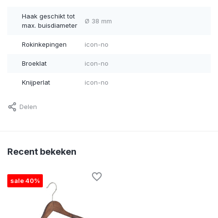
Haak geschikt tot
Ø 38 mm
max. buisdiameter
Rokinkepingen
icon-no
Broeklat
icon-no
Knijperlat
icon-no
Delen
Recent bekeken
sale 40%