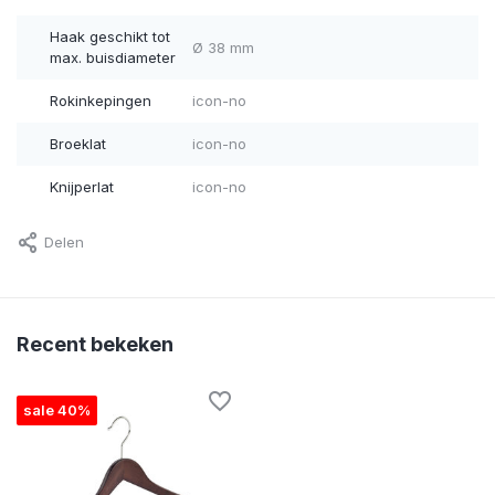
Haak geschikt tot
Ø 38 mm
max. buisdiameter
Rokinkepingen
icon-no
Broeklat
icon-no
Knijperlat
icon-no
Delen
Recent bekeken
sale 40%