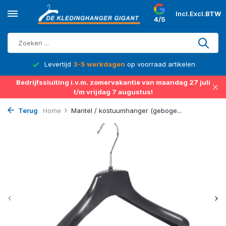
Incl.
Excl.
BTW
4/5
d
Levertijd
3-5 werkdagen
op voorraad artikelen
Bedrijfssluiting i.v.m. zomervakantie van maandag 27 juli
t/m vrijdag 7 augustus!
Terug
Home
Mantel / kostuumhanger (geboge...