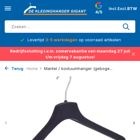
Incl.
Excl.
BTW
4/5
d
Levertijd
3-5 werkdagen
op voorraad artikelen
Bedrijfssluiting i.v.m. zomervakantie van maandag 27 juli
t/m vrijdag 7 augustus!
Terug
Home
Mantel / kostuumhanger (geboge...