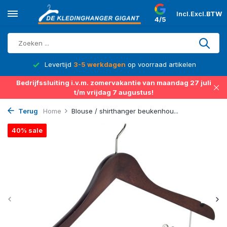
Incl.
Excl.
BTW
4/5
d
Levertijd
3-5 werkdagen
op voorraad artikelen
Bedrijfssluiting i.v.m. zomervakantie van maandag 27 juli
t/m vrijdag 7 augustus!
Terug
Home
Blouse / shirthanger beukenhou...
40% sale