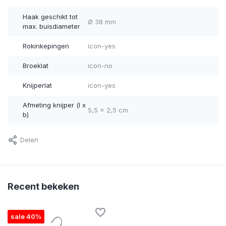
Haak geschikt tot
Ø 38 mm
max. buisdiameter
Rokinkepingen
icon-yes
Broeklat
icon-no
Knijperlat
icon-yes
Afmeting knijper (l x
5,5 x 2,5 cm
b)
Delen
Recent bekeken
sale 40%