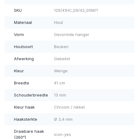
SKU
129/41HC_59/42_05M/1
Materiaal
Hout
Vorm
Gevormde hanger
Houtsoort
Beuken
Afwerking
Gebeitst
Kleur
Wenge
Breedte
41 cm
Schouderbreedte
13 mm
Kleur haak
Chroom / nikkel
Haaksterkte
Ø 3,4 mm
Draaibare haak
icon-yes
(360°)