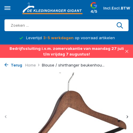
Incl.
Excl.
BTW
4/5
d
Levertijd
3-5 werkdagen
op voorraad artikelen
Bedrijfssluiting i.v.m. zomervakantie van maandag 27 juli
t/m vrijdag 7 augustus!
Terug
Home
Blouse / shirthanger beukenhou...