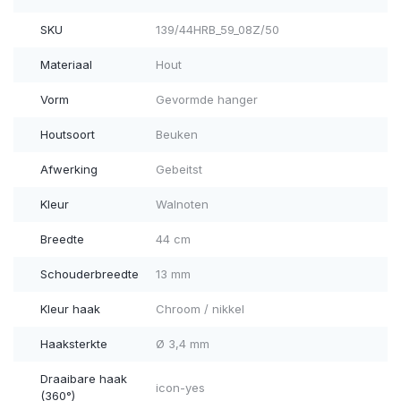
SKU
139/44HRB_59_08Z/50
Materiaal
Hout
Vorm
Gevormde hanger
Houtsoort
Beuken
Afwerking
Gebeitst
Kleur
Walnoten
Breedte
44 cm
Schouderbreedte
13 mm
Kleur haak
Chroom / nikkel
Haaksterkte
Ø 3,4 mm
Draaibare haak
icon-yes
(360°)