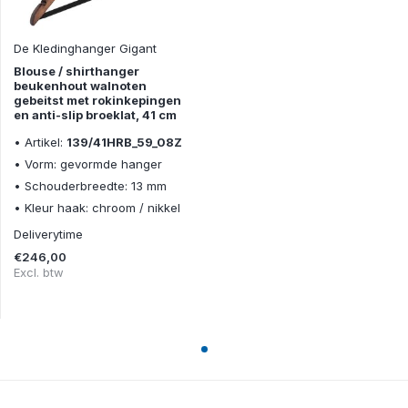
De Kledinghanger Gigant
Blouse / shirthanger
beukenhout walnoten
gebeitst met rokinkepingen
en anti-slip broeklat, 41 cm
• Artikel:
139/41HRB_59_08Z
• Vorm: gevormde hanger
• Schouderbreedte: 13 mm
• Kleur haak: chroom / nikkel
Deliverytime
€246,00
Excl. btw