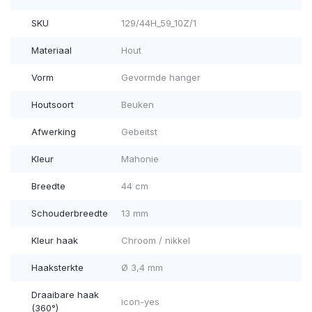
SKU
129/44H_59_10Z/1
Materiaal
Hout
Vorm
Gevormde hanger
Houtsoort
Beuken
Afwerking
Gebeitst
Kleur
Mahonie
Breedte
44 cm
Schouderbreedte
13 mm
Kleur haak
Chroom / nikkel
Haaksterkte
Ø 3,4 mm
Draaibare haak
icon-yes
(360°)