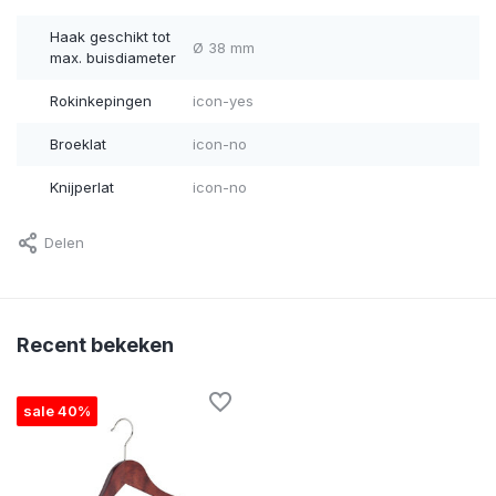
Haak geschikt tot
Ø 38 mm
max. buisdiameter
Rokinkepingen
icon-yes
Broeklat
icon-no
Knijperlat
icon-no
Delen
Recent bekeken
sale 40%