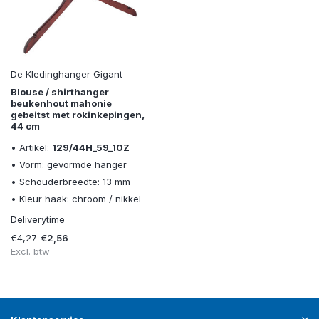
De Kledinghanger Gigant
Blouse / shirthanger
beukenhout mahonie
gebeitst met rokinkepingen,
44 cm
• Artikel:
129/44H_59_10Z
• Vorm: gevormde hanger
• Schouderbreedte: 13 mm
• Kleur haak: chroom / nikkel
Deliverytime
€4,27
€2,56
Excl. btw