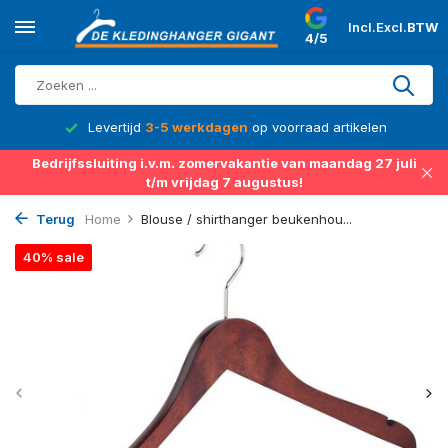
Incl.
Excl.
BTW
4/5
d
Levertijd
3-5 werkdagen
op voorraad artikelen
Bedrijfssluiting i.v.m. zomervakantie van maandag 27 juli
t/m vrijdag 7 augustus!
Terug
Home
Blouse / shirthanger beukenhou...
40% sale