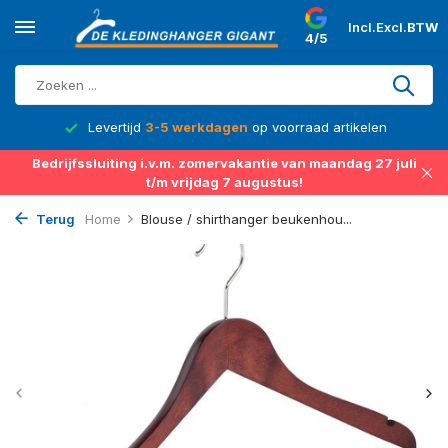
Incl.
Excl.
BTW
4/5
d
Levertijd
3-5 werkdagen
op voorraad artikelen
Bedrijfssluiting i.v.m. zomervakantie van maandag 27 juli
t/m vrijdag 7 augustus!
Terug
Home
Blouse / shirthanger beukenhou...