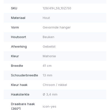
SKU
129/41H_59_10Z/50
Materiaal
Hout
Vorm
Gevormde hanger
Houtsoort
Beuken
Afwerking
Gebeitst
Kleur
Mahonie
Breedte
41 cm
Schouderbreedte
13 mm
Kleur haak
Chroom / nikkel
Haaksterkte
Ø 3,4 mm
Draaibare haak
icon-yes
(360°)