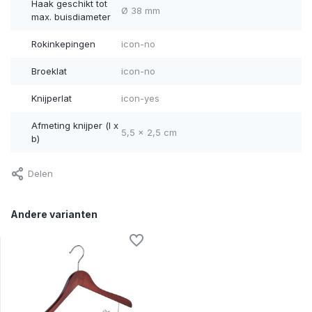
Haak geschikt tot
Ø 38 mm
max. buisdiameter
Rokinkepingen
icon-no
Broeklat
icon-no
Knijperlat
icon-yes
Afmeting knijper (l x
5,5 x 2,5 cm
b)
Delen
Andere varianten