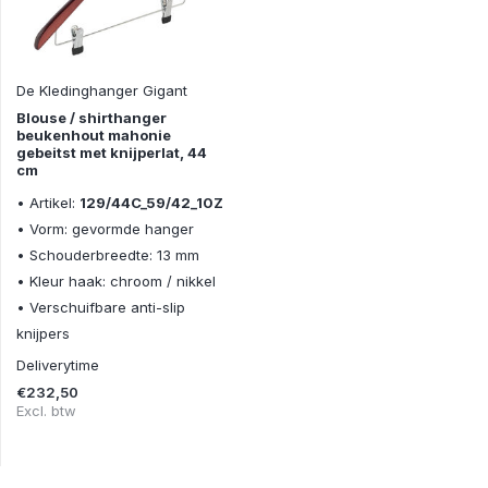
De Kledinghanger Gigant
Blouse / shirthanger
beukenhout mahonie
gebeitst met knijperlat, 44
cm
• Artikel:
129/44C_59/42_10Z
• Vorm: gevormde hanger
• Schouderbreedte: 13 mm
• Kleur haak: chroom / nikkel
• Verschuifbare anti-slip
knijpers
Deliverytime
€232,50
Excl. btw