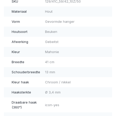
SKU
129/41C_59/42_10Z/50
Materiaal
Hout
Vorm
Gevormde hanger
Houtsoort
Beuken
Afwerking
Gebeitst
Kleur
Mahonie
Breedte
41 cm
Schouderbreedte
13 mm
Kleur haak
Chroom / nikkel
Haaksterkte
Ø 3,4 mm
Draaibare haak
icon-yes
(360°)