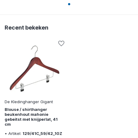
Recent bekeken
De Kledinghanger Gigant
Blouse / shirthanger
beukenhout mahonie
gebeitst met knijperlat, 41
cm
• Artikel:
129/41C_59/42_10Z