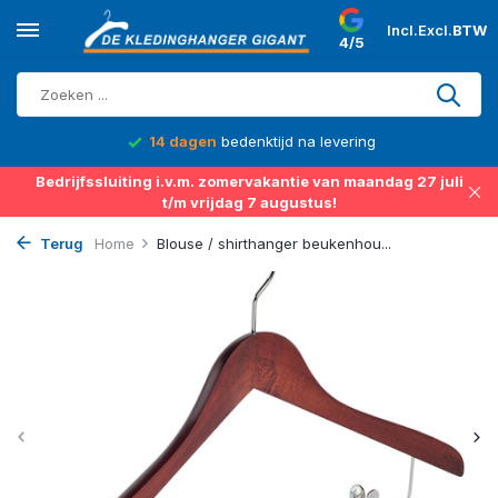
Incl.
Excl.
BTW
4/5
14 dagen
bedenktijd na levering
Bedrijfssluiting i.v.m. zomervakantie van maandag 27 juli
t/m vrijdag 7 augustus!
Terug
Home
Blouse / shirthanger beukenhou...