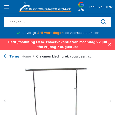
Incl.
Excl.
BTW
4/5
d
Levertijd
3-5 werkdagen
op voorraad artikelen
Bedrijfssluiting i.v.m. zomervakantie van maandag 27 juli
t/m vrijdag 7 augustus!
Terug
Home
Chromen kledingrek vouwbaar, v...