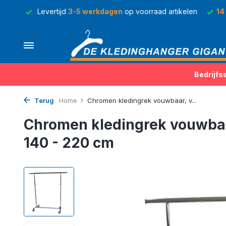
rraad
Levertijd
3-5 werkdagen
op voorraad artikelen
14
Bedrijfs
Terug
Home
Chromen kledingrek vouwbaar, v...
Chromen kledingrek vouwbaa
140 - 220 cm