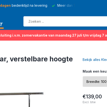
 dagen
bedenktijd na levering
Meer dan
150 soorten
kleding
sluiting i.v.m. zomervakantie van maandag 27 juli t/m vrijdag 7 
r, verstelbare hoogte
Bekijk alles Kl
Maak een keu
€139,00
Excl. btw