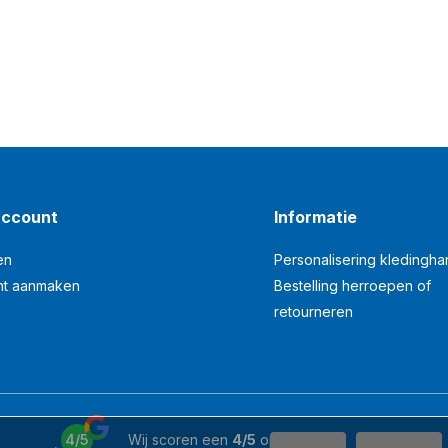
account
Informatie
en
Personalisering kledingh
nt aanmaken
Bestelling herroepen of
retourneren
4/5
Wij scoren een
4/5
op
Google