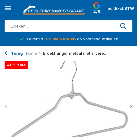
Incl.
Excl.
BTW
4/5
d
Levertijd
3-5 werkdagen
op voorraad artikelen
Terug
Home
Broekhanger metaal met zilvere...
40% sale