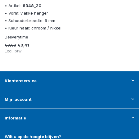
• Artikel:
8348_20
• Vorm: vlakke hanger
• Schouderbreedte: 6 mm
• Kleur haak: chroom / nikkel
Deliverytime
€0,68
€0,41
Excl. btw
Klantenservice
Mijn account
Informatie
Wilt u op de hoogte blijven?