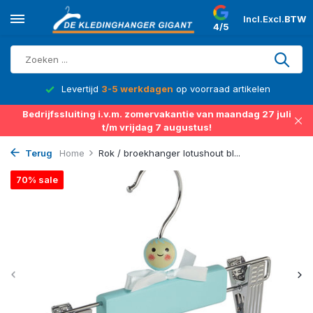
Incl.
Excl.
BTW
4/5
d
Levertijd
3-5 werkdagen
op voorraad artikelen
Bedrijfssluiting i.v.m. zomervakantie van maandag 27 juli
t/m vrijdag 7 augustus!
Terug
Home
Rok / broekhanger lotushout bl...
70% sale