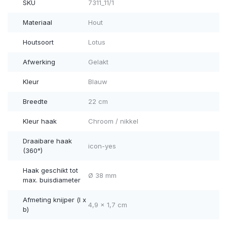
SKU
7311_11/1
Materiaal
Hout
Houtsoort
Lotus
Afwerking
Gelakt
Kleur
Blauw
Breedte
22 cm
Kleur haak
Chroom / nikkel
Draaibare haak
icon-yes
(360°)
Haak geschikt tot
Ø 38 mm
max. buisdiameter
Afmeting knijper (l x
4,9 x 1,7 cm
b)