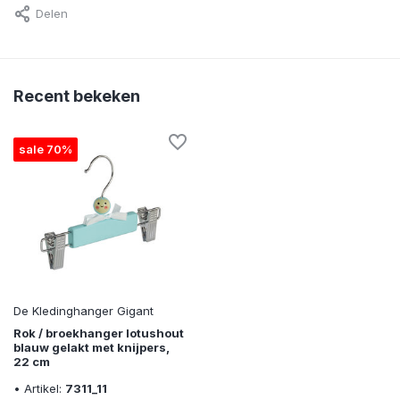
Delen
Recent bekeken
sale 70%
De Kledinghanger Gigant
Rok / broekhanger lotushout
blauw gelakt met knijpers,
22 cm
• Artikel:
7311_11