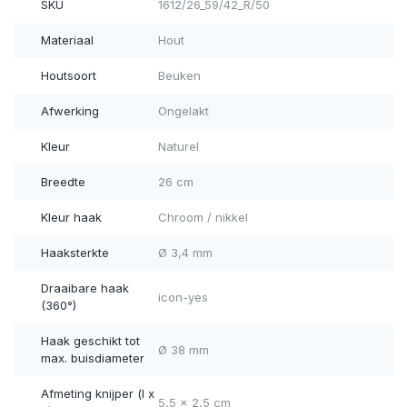
SKU
1612/26_59/42_R/50
Materiaal
Hout
Houtsoort
Beuken
Afwerking
Ongelakt
Kleur
Naturel
Breedte
26 cm
Kleur haak
Chroom / nikkel
Haaksterkte
Ø 3,4 mm
Draaibare haak
icon-yes
(360°)
Haak geschikt tot
Ø 38 mm
max. buisdiameter
Afmeting knijper (l x
5,5 x 2,5 cm