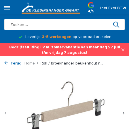
Incl.
Excl.
BTW
4/5
d
Levertijd
3-5 werkdagen
op voorraad artikelen
Bedrijfssluiting i.v.m. zomervakantie van maandag 27 juli
t/m vrijdag 7 augustus!
Terug
Home
Rok / broekhanger beukenhout n...