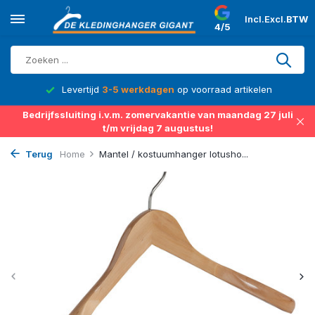
Incl.
Excl.
BTW
4/5
d
Levertijd
3-5 werkdagen
op voorraad artikelen
Bedrijfssluiting i.v.m. zomervakantie van maandag 27 juli
t/m vrijdag 7 augustus!
Terug
Home
Mantel / kostuumhanger lotusho...