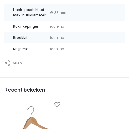
Haak geschikt tot
Ø 38 mm
max. buisdiameter
Rokinkepingen
icon-no
Broeklat
icon-no
Knijperlat
icon-no
Delen
Recent bekeken