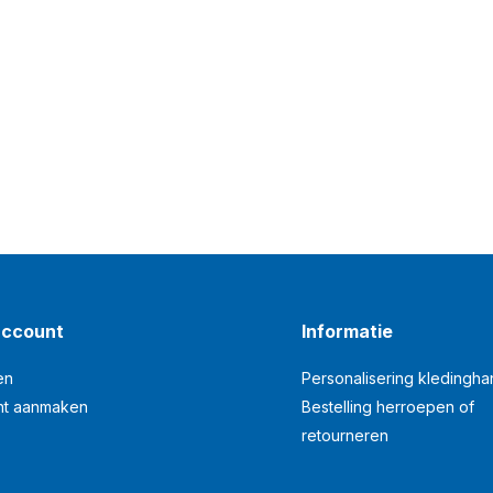
account
Informatie
en
Personalisering kledingh
nt aanmaken
Bestelling herroepen of
retourneren