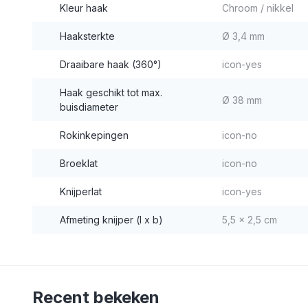
Kleur haak
Chroom / nikkel
Haaksterkte
Ø 3,4 mm
Draaibare haak (360°)
icon-yes
Haak geschikt tot max.
Ø 38 mm
buisdiameter
Rokinkepingen
icon-no
Broeklat
icon-no
Knijperlat
icon-yes
Afmeting knijper (l x b)
5,5 x 2,5 cm
Recent bekeken