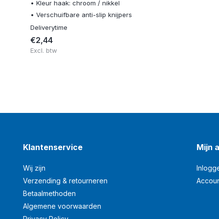
• Kleur haak: chroom / nikkel
• Verschuifbare anti-slip knijpers
Deliverytime
€2,44
Excl. btw
Klantenservice
Mijn 
Wij zijn
Inlogg
Verzending & retourneren
Accou
Betaalmethoden
Algemene voorwaarden
Privacy Policy