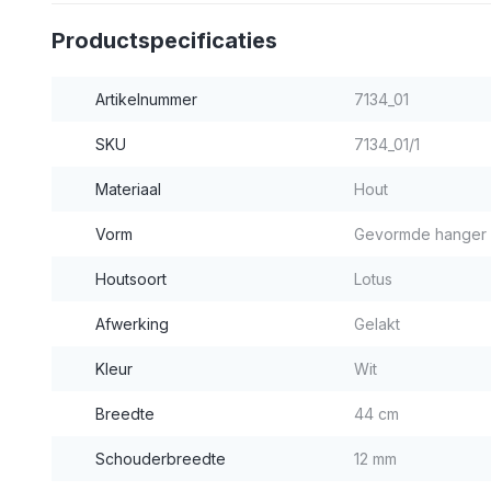
Productspecificaties
Artikelnummer
7134_01
SKU
7134_01/1
Materiaal
Hout
Vorm
Gevormde hanger
Houtsoort
Lotus
Afwerking
Gelakt
Kleur
Wit
Breedte
44 cm
Schouderbreedte
12 mm