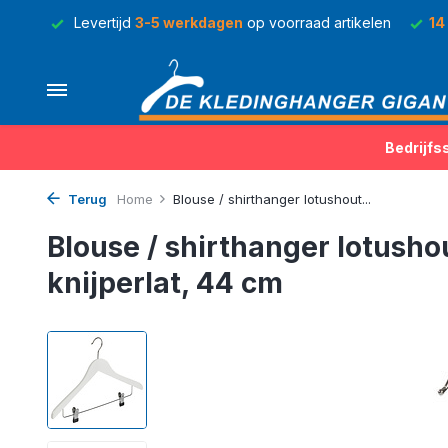
rraad
Levertijd
3-5 werkdagen
op voorraad artikelen
14
Bedrijfs
Terug
Home
Blouse / shirthanger lotushout...
Blouse / shirthanger lotusho
knijperlat, 44 cm