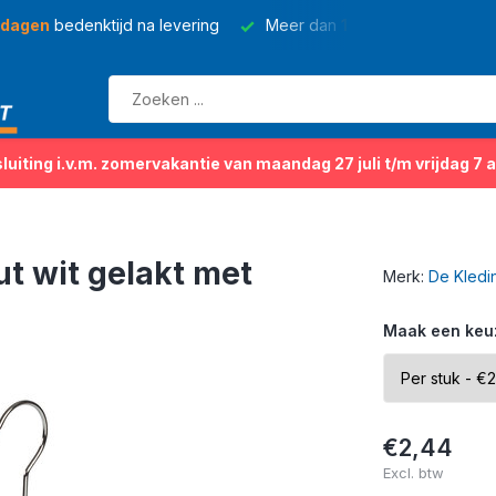
 dagen
bedenktijd na levering
Meer dan
150 soorten
kleding
sluiting i.v.m. zomervakantie van maandag 27 juli t/m vrijdag 7 
ut wit gelakt met
Merk:
De Kledi
Maak een keu
€2,44
Excl. btw