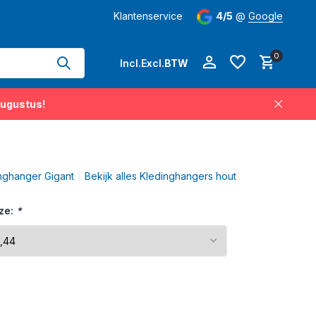
hangers permanent op voorraad
Klantenservice
Levertijd
4/5
3-5 werkdagen
@
Google
op 
0
Incl.
Excl.
BTW
augustus!
Account aanmaken
nghanger Gigant
Bekijk alles Kledinghangers hout
Account aanmaken
ze:
*