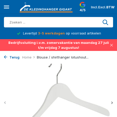
Incl.
Excl.
BTW
4/5
d
Levertijd
3-5 werkdagen
op voorraad artikelen
Bedrijfssluiting i.v.m. zomervakantie van maandag 27 juli
t/m vrijdag 7 augustus!
Terug
Home
Blouse / shirthanger lotushout...