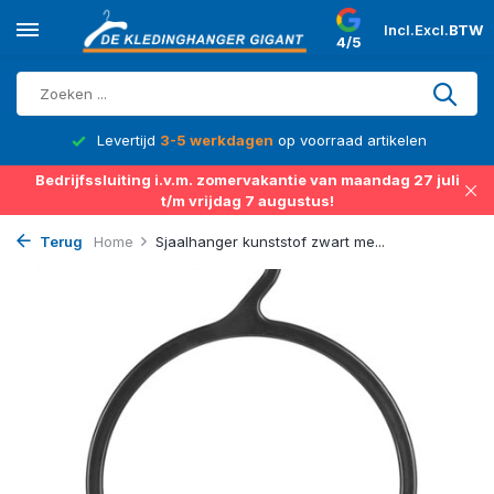
Incl.
Excl.
BTW
4/5
d
Levertijd
3-5 werkdagen
op voorraad artikelen
Bedrijfssluiting i.v.m. zomervakantie van maandag 27 juli
t/m vrijdag 7 augustus!
Terug
Home
Sjaalhanger kunststof zwart me...