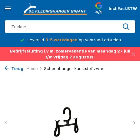
Incl.
Excl.
BTW
4/5
d
Levertijd
3-5 werkdagen
op voorraad artikelen
Bedrijfssluiting i.v.m. zomervakantie van maandag 27 juli
t/m vrijdag 7 augustus!
Terug
Home
Schoenhanger kunststof zwart