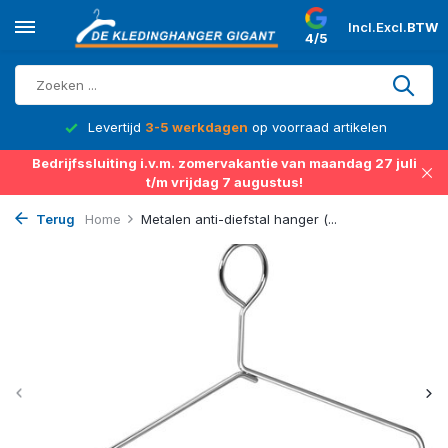
Incl.
Excl.
BTW
4/5
d
Levertijd
3-5 werkdagen
op voorraad artikelen
Bedrijfssluiting i.v.m. zomervakantie van maandag 27 juli
t/m vrijdag 7 augustus!
Terug
Home
Metalen anti-diefstal hanger (...