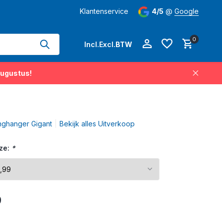
hangers permanent op voorraad
Klantenservice
Levertijd
4/5
3-5 werkdagen
@
Google
op 
0
Incl.
Excl.
BTW
augustus!
Account aanmaken
nghanger Gigant
Bekijk alles Uitverkoop
Account aanmaken
ze:
*
9