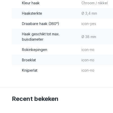
Kleur haak
Chroom / nikkel
Haaksterkte
Ø 3,4 mm
Draaibare haak (360°)
icon-yes
Haak geschikt tot max.
Ø 38 mm
buisdiameter
Rokinkepingen
icon-no
Broeklat
icon-no
Knijperlat
icon-no
Recent bekeken