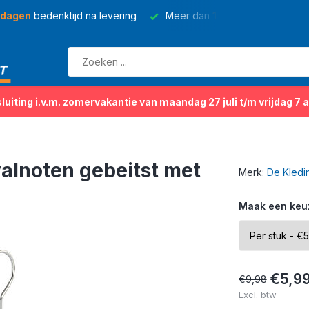
 dagen
bedenktijd na levering
Meer dan
150 soorten
kleding
sluiting i.v.m. zomervakantie van maandag 27 juli t/m vrijdag 7 
lnoten gebeitst met
Merk:
De Kledi
Maak een keu
€5,9
€9,98
Excl. btw