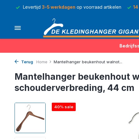
rraad
Levertijd
3-5 werkdagen
op voorraad artikelen
14
Bedrijfs
Terug
Home
Mantelhanger beukenhout walnot...
Mantelhanger beukenhout wa
schouderverbreding, 44 cm
40% sale