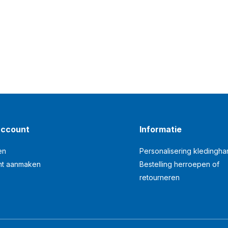
account
Informatie
en
Personalisering kledingh
nt aanmaken
Bestelling herroepen of
retourneren