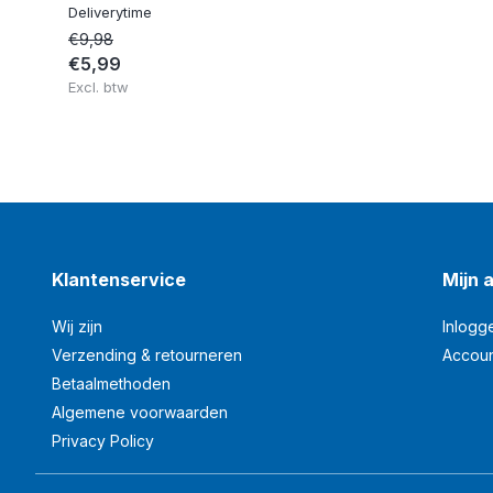
Deliverytime
€9,98
€5,99
Excl. btw
Klantenservice
Mijn 
Wij zijn
Inlogg
Verzending & retourneren
Accou
Betaalmethoden
Algemene voorwaarden
Privacy Policy