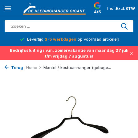
Incl.
Excl.
BTW
4/5
d
Levertijd
3-5 werkdagen
op voorraad artikelen
Bedrijfssluiting i.v.m. zomervakantie van maandag 27 juli
t/m vrijdag 7 augustus!
Terug
Home
Mantel / kostuumhanger (geboge...