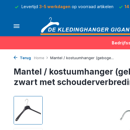
rraad
Levertijd
3-5 werkdagen
op voorraad artikelen
14
Bedrijfs
Terug
Home
Mantel / kostuumhanger (geboge...
Mantel / kostuumhanger (ge
zwart met schouderverbred