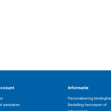
account
Informatie
en
Personalisering kledingh
nt aanmaken
Bestelling herroepen of