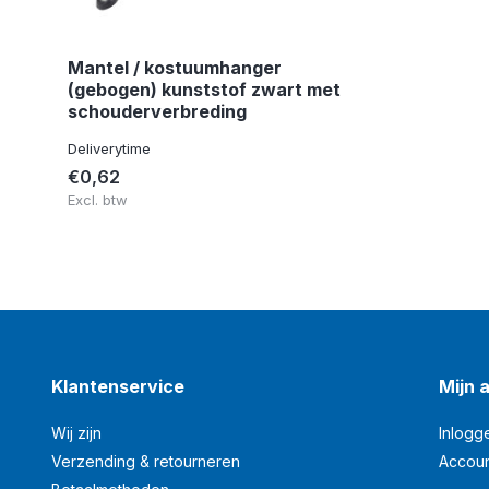
Mantel / kostuumhanger
(gebogen) kunststof zwart met
schouderverbreding
Deliverytime
€0,62
Excl. btw
Klantenservice
Mijn 
Wij zijn
Inlogg
Verzending & retourneren
Accou