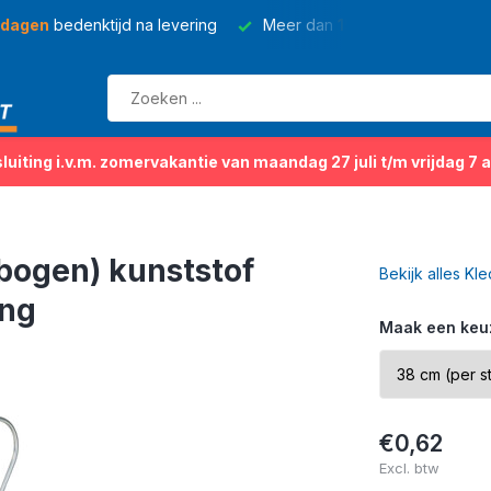
 dagen
bedenktijd na levering
Meer dan
150 soorten
kleding
sluiting i.v.m. zomervakantie van maandag 27 juli t/m vrijdag 7 
bogen) kunststof
Bekijk alles Kl
ing
Maak een keu
€0,62
Excl. btw