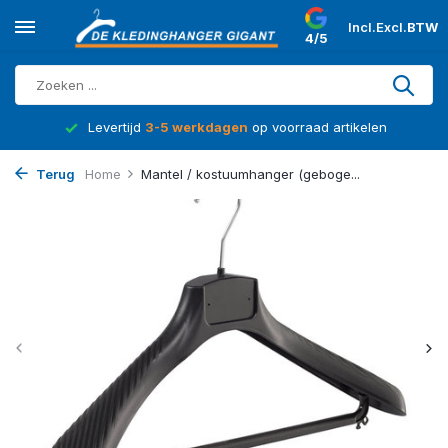
Incl.
Excl.
BTW
4/5
d
Levertijd
3-5 werkdagen
op voorraad artikelen
Terug
Home
Mantel / kostuumhanger (geboge...