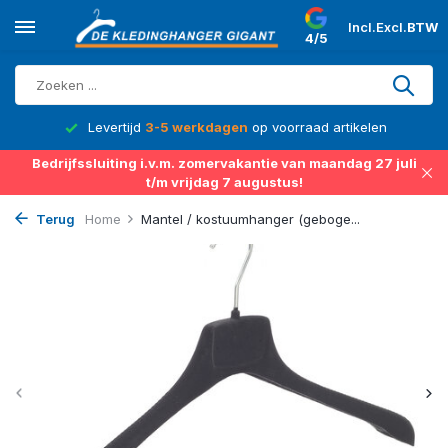
Incl.
Excl.
BTW
4/5
d
Levertijd
3-5 werkdagen
op voorraad artikelen
Bedrijfssluiting i.v.m. zomervakantie van maandag 27 juli
t/m vrijdag 7 augustus!
Terug
Home
Mantel / kostuumhanger (geboge...