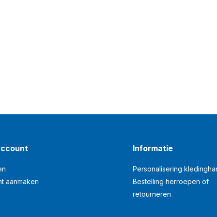
account
Informatie
en
Personalisering kledingh
nt aanmaken
Bestelling herroepen of
retourneren