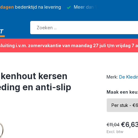
 dagen
bedenktijd na levering
Meer dan
150 soorten
kleding
sluiting i.v.m. zomervakantie van maandag 27 juli t/m vrijdag 7 
ukenhout kersen
Merk:
De Kledi
ding en anti-slip
Maak een keu
€6,6
€11,04
Excl. btw