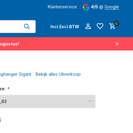
hangers permanent op voorraad
Klantenservice
Levertijd
4/5
3-5 werkdagen
@
Google
op 
0
Incl.
Excl.
BTW
augustus!
Account aanmaken
nghanger Gigant
Bekijk alles Uitverkoop
Account aanmaken
ze:
*
3