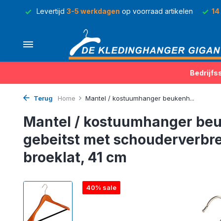
rraad
Levertijd
3-5 werkdagen
op voorraad artikelen
14
Bedrijfs
Terug
Home
Mantel / kostuumhanger beukenh...
Mantel / kostuumhanger be
gebeitst met schouderverbre
broeklat, 41 cm
40% sale