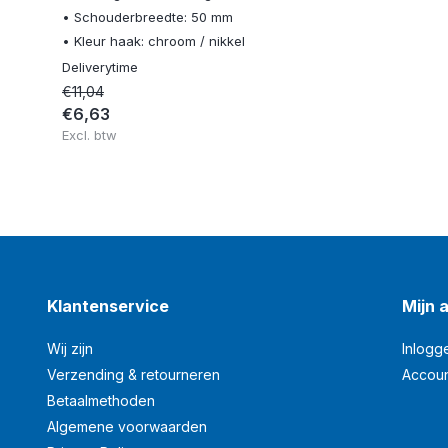
• Schouderbreedte: 50 mm
• Kleur haak: chroom / nikkel
Deliverytime
€11,04
€6,63
Excl. btw
Klantenservice
Mijn 
Wij zijn
Inlogg
Verzending & retourneren
Accou
Betaalmethoden
Algemene voorwaarden