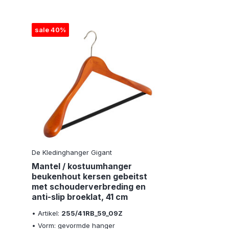
sale 40%
De Kledinghanger Gigant
Mantel / kostuumhanger
beukenhout kersen gebeitst
met schouderverbreding en
anti-slip broeklat, 41 cm
• Artikel:
255/41RB_59_09Z
• Vorm: gevormde hanger