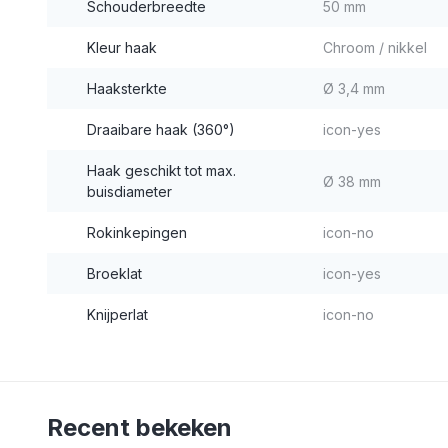
Schouderbreedte
50 mm
Kleur haak
Chroom / nikkel
Haaksterkte
Ø 3,4 mm
Draaibare haak (360°)
icon-yes
Haak geschikt tot max.
Ø 38 mm
buisdiameter
Rokinkepingen
icon-no
Broeklat
icon-yes
Knijperlat
icon-no
Recent bekeken