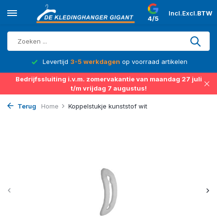
Incl.
Excl.
BTW
4/5
d
Levertijd
3-5 werkdagen
op voorraad artikelen
Bedrijfssluiting i.v.m. zomervakantie van maandag 27 juli
t/m vrijdag 7 augustus!
Terug
Home
Koppelstukje kunststof wit