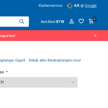
hangers permanent op voorraad
Klantenservice
Levertijd
4/5
3-5 werkdagen
@
Google
op 
0
Incl.
Excl.
BTW
augustus!
Account aanmaken
nghanger Gigant
Bekijk alles Kledinghangers hout
Account aanmaken
ze:
*