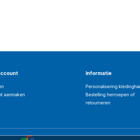
account
Informatie
en
Personalisering kledingh
nt aanmaken
Bestelling herroepen of
retourneren