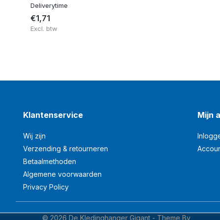
Deliverytime
€1,71
Excl. btw
Klantenservice
Mijn 
Wij zijn
Inlogg
Verzending & retourneren
Accou
Betaalmethoden
Algemene voorwaarden
Privacy Policy
© 2026 De Kledinghanger Gigant - Theme By