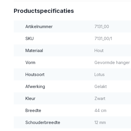
Productspecificaties
Artikelnummer
7131_00
SKU
7131_00/1
Materiaal
Hout
Vorm
Gevormde hanger
Houtsoort
Lotus
Afwerking
Gelakt
Kleur
Zwart
Breedte
44 cm
Schouderbreedte
12 mm