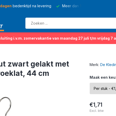
 dagen
bedenktijd na levering
Meer dan
150 soorten
kleding
sluiting i.v.m. zomervakantie van maandag 27 juli t/m vrijdag 7 
ut zwart gelakt met
Merk:
De Kledi
roeklat, 44 cm
Maak een keu
€1,71
Excl. btw