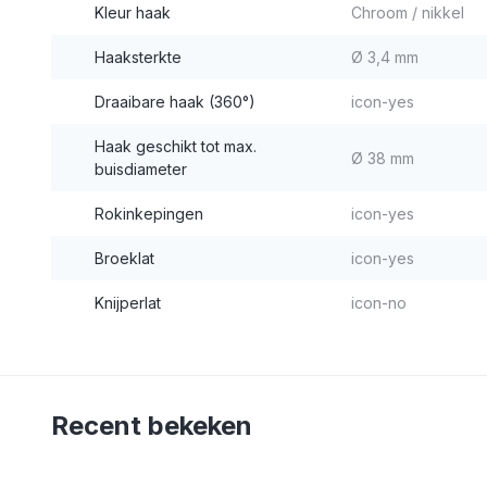
Kleur haak
Chroom / nikkel
Haaksterkte
Ø 3,4 mm
Draaibare haak (360°)
icon-yes
Haak geschikt tot max.
Ø 38 mm
buisdiameter
Rokinkepingen
icon-yes
Broeklat
icon-yes
Knijperlat
icon-no
Recent bekeken