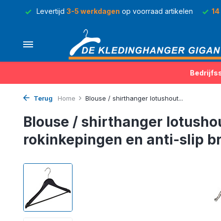
rraad
Levertijd
3-5 werkdagen
op voorraad artikelen
14
Bedrijfs
Terug
Home
Blouse / shirthanger lotushout...
Blouse / shirthanger lotusho
rokinkepingen en anti-slip b