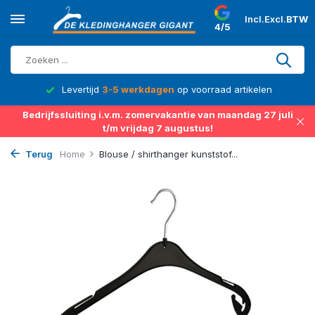
Incl.
Excl.
BTW
4/5
d
Levertijd
3-5 werkdagen
op voorraad artikelen
Bedrijfssluiting i.v.m. zomervakantie van maandag 27 juli
t/m vrijdag 7 augustus!
Terug
Home
Blouse / shirthanger kunststof...