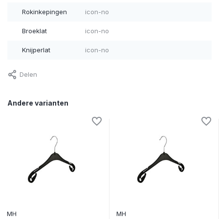
Rokinkepingen
icon-no
Broeklat
icon-no
Knijperlat
icon-no
Delen
Andere varianten
MH
MH