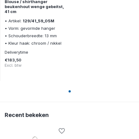
Blouse / shirthanger
beukenhout wenge gebeitst,
41 cm
• Artikel:
129/41_59_05M
• Vorm: gevormde hanger
• Schouderbreedte: 13 mm
• Kleur haak: chroom / nikkel
Deliverytime
€183,50
Excl. btw
Recent bekeken