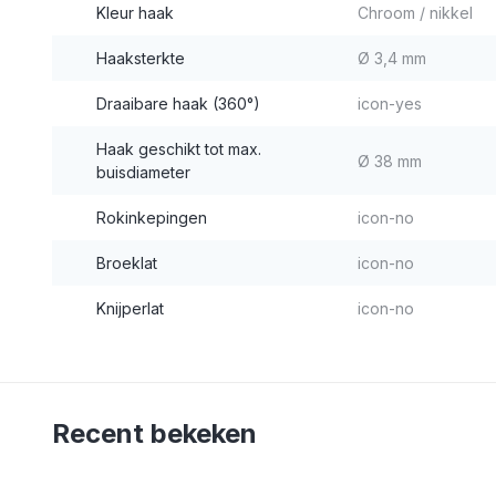
Kleur haak
Chroom / nikkel
Haaksterkte
Ø 3,4 mm
Draaibare haak (360°)
icon-yes
Haak geschikt tot max.
Ø 38 mm
buisdiameter
Rokinkepingen
icon-no
Broeklat
icon-no
Knijperlat
icon-no
Recent bekeken