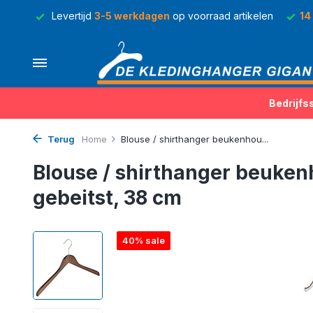
rraad
Levertijd
3-5 werkdagen
op voorraad artikelen
14
Bedrijfs
Terug
Home
Blouse / shirthanger beukenhou...
Blouse / shirthanger beuke
gebeitst, 38 cm
40% sale