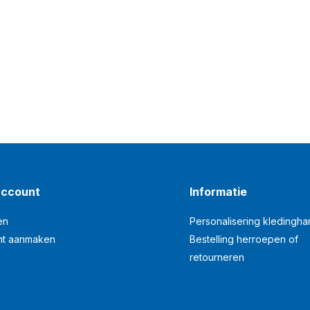
account
Informatie
en
Personalisering kledingh
nt aanmaken
Bestelling herroepen of
retourneren