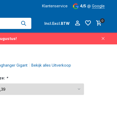
hangers permanent op voorraad
Klantenservice
Levertijd
4/5
3-5 werkdagen
@
Google
op 
0
Incl.
Excl.
BTW
augustus!
Account aanmaken
nghanger Gigant
Bekijk alles Uitverkoop
Account aanmaken
ze:
*
9