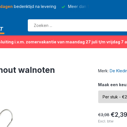
 dagen
bedenktijd na levering
Meer dan
150 soorten
kleding
sluiting i.v.m. zomervakantie van maandag 27 juli t/m vrijdag 7 
nhout walnoten
Merk:
De Kledi
Maak een keu
€2,3
€3,98
Excl. btw