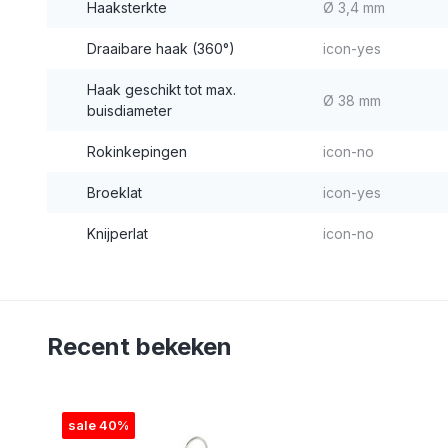
Haaksterkte
Ø 3,4 mm
Draaibare haak (360°)
icon-yes
Haak geschikt tot max.
Ø 38 mm
buisdiameter
Rokinkepingen
icon-no
Broeklat
icon-yes
Knijperlat
icon-no
Recent bekeken
sale 40%