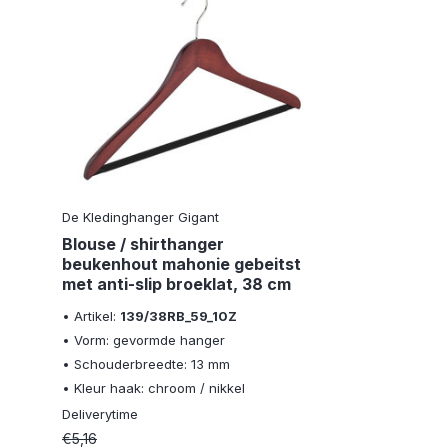
De Kledinghanger Gigant
Blouse / shirthanger
beukenhout mahonie gebeitst
met anti-slip broeklat, 38 cm
• Artikel:
139/38RB_59_10Z
• Vorm: gevormde hanger
• Schouderbreedte: 13 mm
• Kleur haak: chroom / nikkel
Deliverytime
€5,16