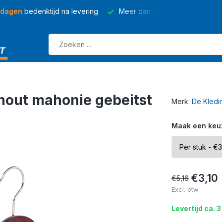
 dagen
bedenktijd na levering
Meer dan
150 soorten
kleding
hout mahonie gebeitst
Merk:
De Kledi
Maak een keu
€3,10
€5,16
Excl. btw
Levertijd ca. 3