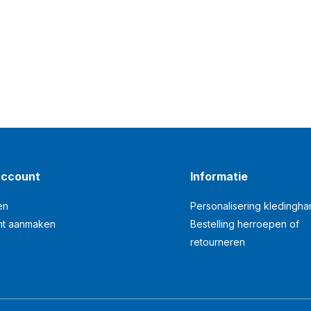
account
Informatie
en
Personalisering kledingh
nt aanmaken
Bestelling herroepen of
retourneren