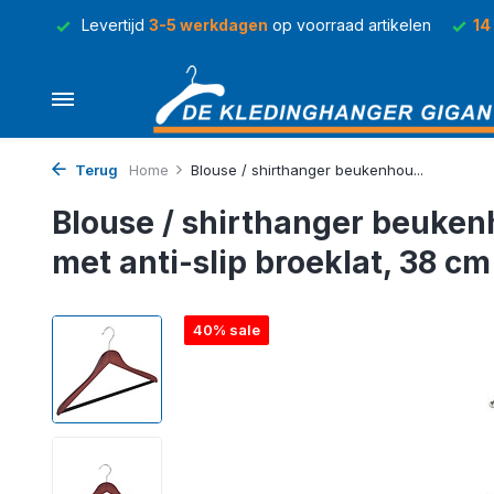
rraad
Levertijd
3-5 werkdagen
op voorraad artikelen
14
Terug
Home
Blouse / shirthanger beukenhou...
Blouse / shirthanger beuken
met anti-slip broeklat, 38 cm
40% sale