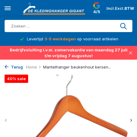
Incl.
Excl.
BTW
4/5
d
Levertijd
3-5 werkdagen
op voorraad artikelen
Bedrijfssluiting i.v.m. zomervakantie van maandag 27 juli
t/m vrijdag 7 augustus!
Terug
Home
Mantelhanger beukenhout kersen...
40% sale