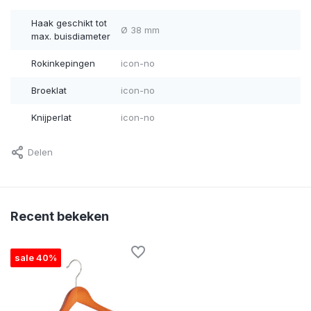
Haak geschikt tot
Ø 38 mm
max. buisdiameter
Rokinkepingen
icon-no
Broeklat
icon-no
Knijperlat
icon-no
Delen
Recent bekeken
sale 40%