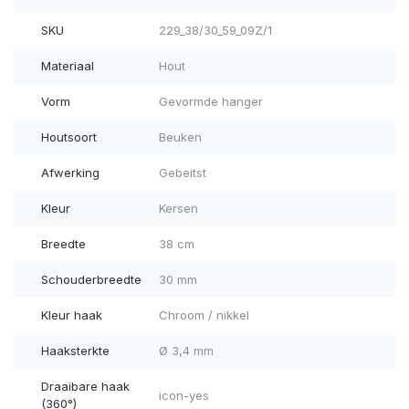
SKU
229_38/30_59_09Z/1
Materiaal
Hout
Vorm
Gevormde hanger
Houtsoort
Beuken
Afwerking
Gebeitst
Kleur
Kersen
Breedte
38 cm
Schouderbreedte
30 mm
Kleur haak
Chroom / nikkel
Haaksterkte
Ø 3,4 mm
Draaibare haak
icon-yes
(360°)