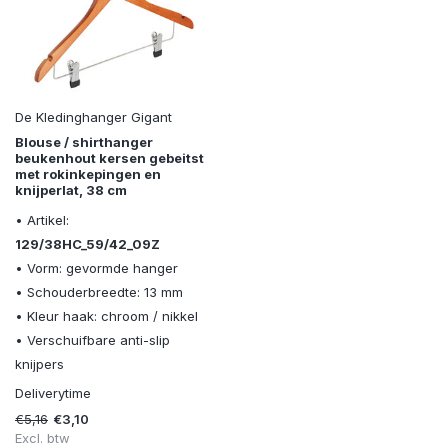
De Kledinghanger Gigant
Blouse / shirthanger
beukenhout kersen gebeitst
met rokinkepingen en
knijperlat, 38 cm
• Artikel:
129/38HC_59/42_09Z
• Vorm: gevormde hanger
• Schouderbreedte: 13 mm
• Kleur haak: chroom / nikkel
• Verschuifbare anti-slip
knijpers
Deliverytime
€5,16
€3,10
Excl. btw