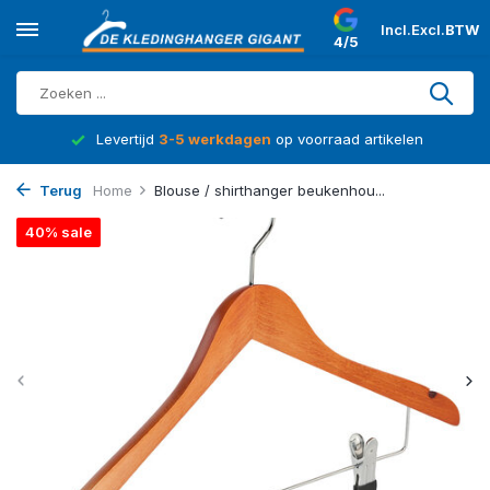
Incl.
Excl.
BTW
4/5
d
Levertijd
3-5 werkdagen
op voorraad artikelen
Terug
Home
Blouse / shirthanger beukenhou...
40% sale