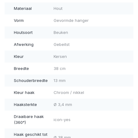
Materiaal
Hout
Vorm
Gevormde hanger
Houtsoort
Beuken
Afwerking
Gebeitst
Kleur
Kersen
Breedte
38 cm
Schouderbreedte
13 mm
Kleur haak
Chroom / nikkel
Haaksterkte
Ø 3,4 mm
Draaibare haak
icon-yes
(360°)
Haak geschikt tot
Ø 38 mm