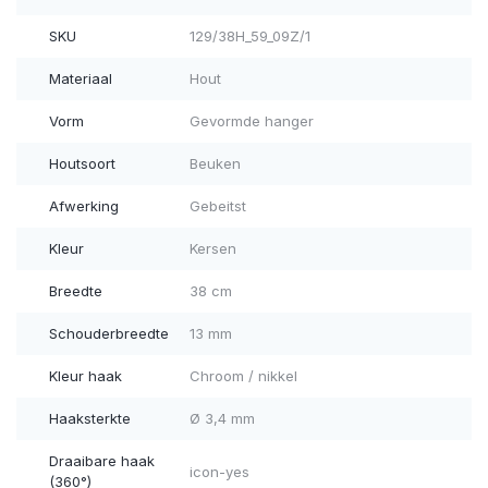
SKU
129/38H_59_09Z/1
Materiaal
Hout
Vorm
Gevormde hanger
Houtsoort
Beuken
Afwerking
Gebeitst
Kleur
Kersen
Breedte
38 cm
Schouderbreedte
13 mm
Kleur haak
Chroom / nikkel
Haaksterkte
Ø 3,4 mm
Draaibare haak
icon-yes
(360°)