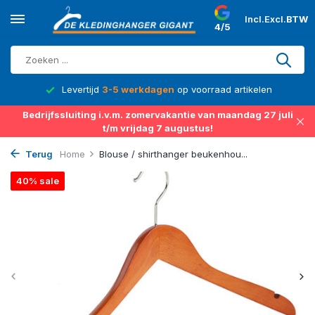
Incl.
Excl.
BTW
4/5
d
Levertijd
3-5 werkdagen
op voorraad artikelen
Bedrijfssluiting i.v.m. zomervakantie van maandag 27 juli
t/m vrijdag 7 augustus!
Terug
Home
Blouse / shirthanger beukenhou...
40% sale