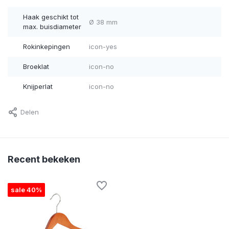
Haak geschikt tot
Ø 38 mm
max. buisdiameter
Rokinkepingen
icon-yes
Broeklat
icon-no
Knijperlat
icon-no
Delen
Recent bekeken
sale 40%