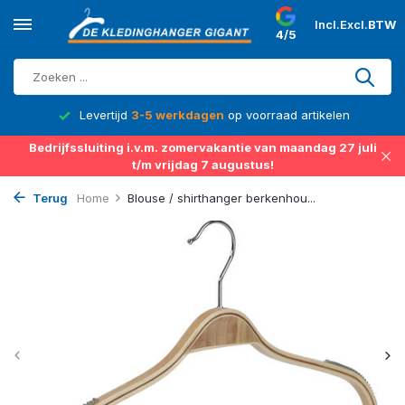
Incl.
Excl.
BTW
4/5
d
Levertijd
3-5 werkdagen
op voorraad artikelen
Bedrijfssluiting i.v.m. zomervakantie van maandag 27 juli
t/m vrijdag 7 augustus!
Terug
Home
Blouse / shirthanger berkenhou...