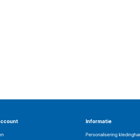
account
Informatie
en
Personalisering kledingh