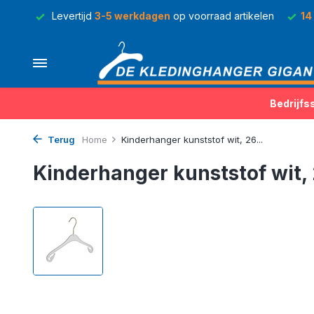
rraad
Levertijd
3-5 werkdagen
op voorraad artikelen
14
Bedrijfs
Terug
Home
Kinderhanger kunststof wit, 26...
Kinderhanger kunststof wit,