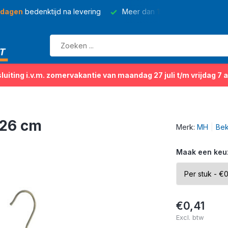
 dagen
bedenktijd na levering
Meer dan
150 soorten
kleding
sluiting i.v.m. zomervakantie van maandag 27 juli t/m vrijdag 7 
 26 cm
Merk:
MH
Bek
Maak een keu
€0,41
Excl. btw