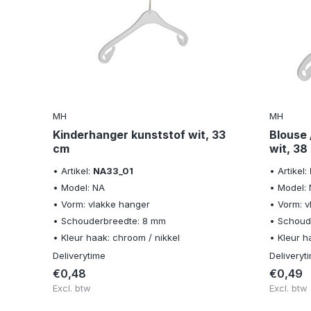
MH
MH
f
Kinderhanger kunststof wit, 33
Blouse 
cm
wit, 38
• Artikel:
NA33_01
• Artikel:
• Model: NA
• Model:
• Vorm: vlakke hanger
• Vorm: 
• Schouderbreedte: 8 mm
• Schoud
• Kleur haak: chroom / nikkel
• Kleur h
Deliverytime
Deliveryt
€0,48
€0,49
Excl. btw
Excl. btw