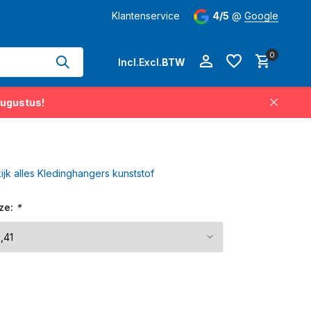
hangers permanent op voorraad
Klantenservice
Levertijd
4/5
3-5 werkdagen
@
Google
op 
0
Incl.
Excl.
BTW
augustus!
Account aanmaken
ijk alles Kledinghangers kunststof
Account aanmaken
ze:
*