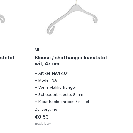
MH
M
ststof
Blouse / shirthanger kunststof
Ki
wit, 47 cm
c
• Artikel:
NA47_01
• A
• Model: NA
• 
• Vorm: vlakke hanger
• 
• Schouderbreedte: 8 mm
• 
• Kleur haak: chroom / nikkel
• K
Deliverytime
Del
€0,53
€
Excl. btw
Exc