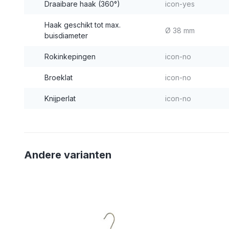
Draaibare haak (360°)
icon-yes
Haak geschikt tot max.
Ø 38 mm
buisdiameter
Rokinkepingen
icon-no
Broeklat
icon-no
Knijperlat
icon-no
Andere varianten