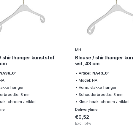
MH
/ shirthanger kunststof
Blouse / shirthanger kun
 cm
wit, 43 cm
NA38_01
• Artikel:
NA43_01
 NA
• Model: NA
vlakke hanger
• Vorm: vlakke hanger
erbreedte: 8 mm
• Schouderbreedte: 8 mm
aak: chroom / nikkel
• Kleur haak: chroom / nikkel
ime
Deliverytime
€0,52
Excl. btw