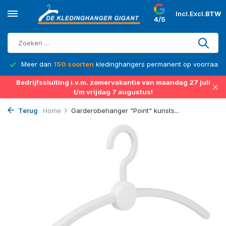
Incl.
Excl.
BTW
4/5
Meer dan
150 soorten
kledinghangers permanent op voorraad
Bedrijfssluiting i.v.m. zomervakantie van maandag 27 juli
t/m vrijdag 7 augustus!
Terug
Home
Garderobehanger "Point" kunsts...