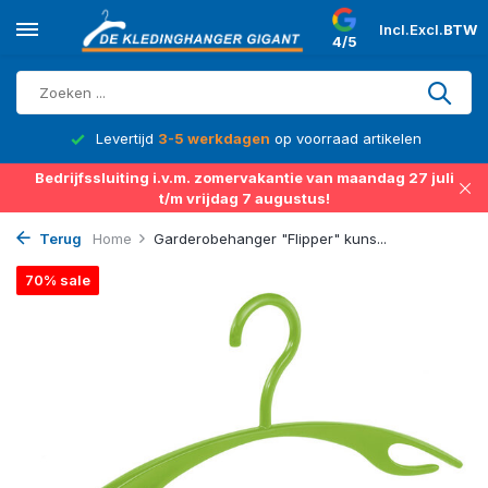
Incl.
Excl.
BTW
4/5
d
Levertijd
3-5 werkdagen
op voorraad artikelen
Bedrijfssluiting i.v.m. zomervakantie van maandag 27 juli
t/m vrijdag 7 augustus!
Terug
Home
Garderobehanger "Flipper" kuns...
70% sale