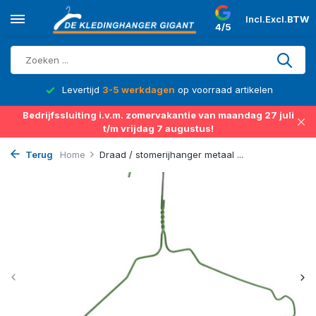
Incl.
Excl.
BTW
4/5
d
Levertijd
3-5 werkdagen
op voorraad artikelen
Bedrijfssluiting i.v.m. zomervakantie van maandag 27 juli
t/m vrijdag 7 augustus!
Terug
Home
Draad / stomerijhanger metaal ...