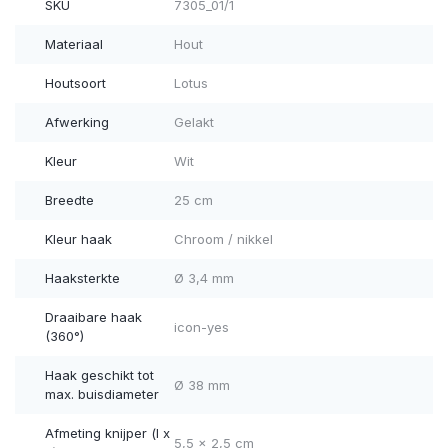
SKU
7305_01/1
Materiaal
Hout
Houtsoort
Lotus
Afwerking
Gelakt
Kleur
Wit
Breedte
25 cm
Kleur haak
Chroom / nikkel
Haaksterkte
Ø 3,4 mm
Draaibare haak
icon-yes
(360°)
Haak geschikt tot
Ø 38 mm
max. buisdiameter
Afmeting knijper (l x
5,5 x 2,5 cm