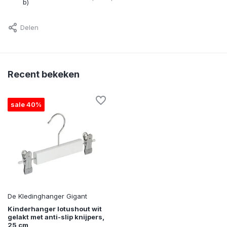
b)
Delen
Recent bekeken
sale 40%
De Kledinghanger Gigant
Kinderhanger lotushout wit
gelakt met anti-slip knijpers,
25 cm