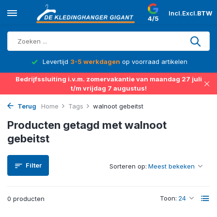
Incl.
Excl.
BTW
4/5
d
Levertijd
3-5 werkdagen
op voorraad artikelen
Bedrijfssluiting i.v.m. zomervakantie van maandag 27 juli
t/m vrijdag 7 augustus!
Terug
Home
Tags
walnoot gebeitst
Producten getagd met walnoot
gebeitst
Filter
Sorteren op:
Toon:
0 producten